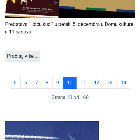
Predstava “Hoću kuci” u petak, 5. decembra u Domu kulture
u 11 časova.
Pročitaj više …
5
6
7
8
9
10
11
12
13
14
Strana 10 od 168