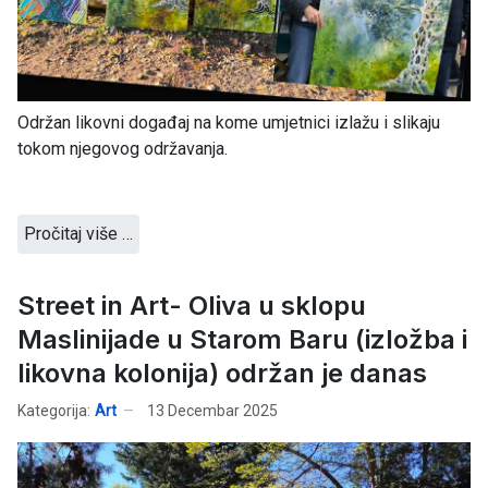
Održan likovni događaj na kome umjetnici izlažu i slikaju
tokom njegovog održavanja.
Pročitaj više …
Street in Art- Oliva u sklopu
Maslinijade u Starom Baru (izložba i
likovna kolonija) održan je danas
Kategorija:
Art
13 Decembar 2025