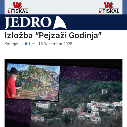
Izložba “Pejzaži Godinja”
Kategorija:
Art
18 Decembar 2025