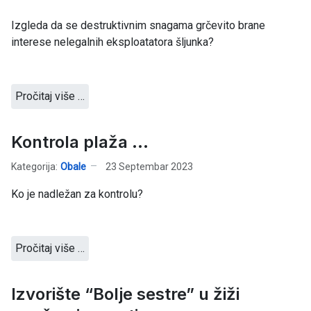
Izgleda da se destruktivnim snagama grčevito brane
interese nelegalnih eksploatatora šljunka?
Pročitaj više …
Kontrola plaža ...
Kategorija:
Obale
23 Septembar 2023
Ko je nadležan za kontrolu?
Pročitaj više …
Izvorište “Bolje sestre” u žiži