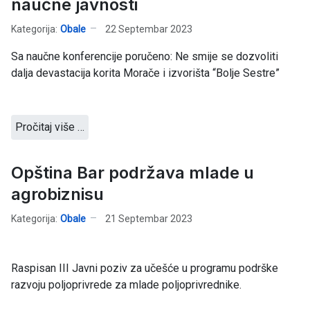
naučne javnosti
Kategorija:
Obale
22 Septembar 2023
Sa naučne konferencije poručeno: Ne smije se dozvoliti
dalja devastacija korita Morače i izvorišta “Bolje Sestre”
Pročitaj više …
Opština Bar podržava mlade u
agrobiznisu
Kategorija:
Obale
21 Septembar 2023
Raspisan III Javni poziv za učešće u programu podrške
razvoju poljoprivrede za mlade poljoprivrednike.