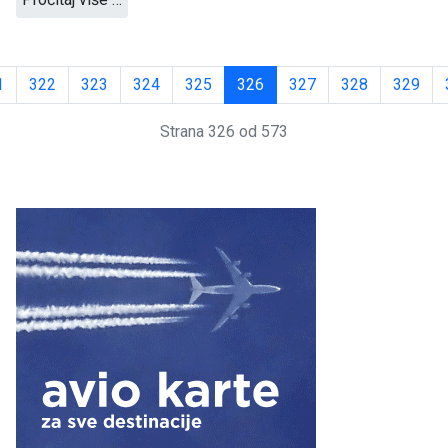
1
322
323
324
325
326
327
328
329
Strana 326 od 573