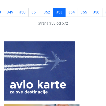
8
349
350
351
352
353
354
355
356
Strana 353 od 572