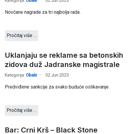
Kategorija:
Obale
02 Jun 2023
Novčane nagrade za tri najbolja rada .
Pročitaj više …
Uklanjaju se reklame sa betonskih
zidova duž Jadranske magistrale
Kategorija:
Obale
02 Jun 2023
Predviđene sankcije za svako buduće oslikavanje.
Pročitaj više …
Bar: Crni Krš – Black Stone