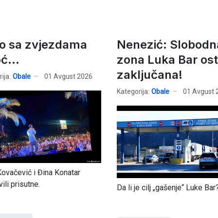
to sa zvjezdama
Nenezić: Slobodn
ć...
zona Luka Bar ost
zaključana!
ija:
Obale
01 Avgust 2026
Kategorija:
Obale
01 Avgust 
ovačević i Đina Konatar
ili prisutne.
Da li je cilj „gašenje“ Luke Bar