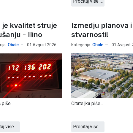
Pročitaj više …
je kvalitet struje
Izmedju planova i
šanju - Ilino
stvarnosti!
ija:
Obale
01 Avgust 2026
Kategorija:
Obale
01 Avgust 
 piše...
Čitateljka piše...
taj više …
Pročitaj više …