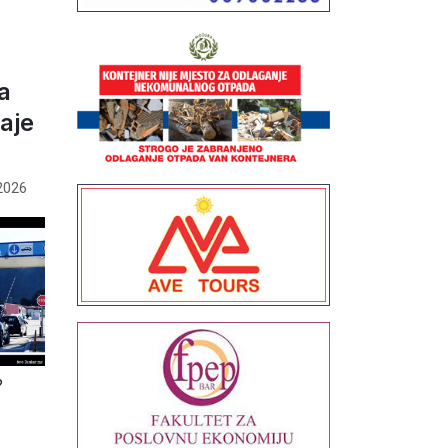
a
aje
2026
?