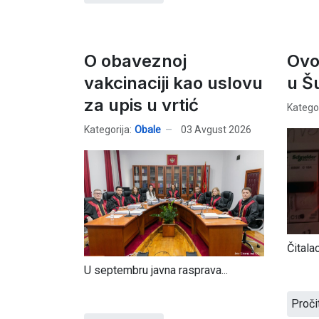
O obaveznoj
Ovo 
vakcinaciji kao uslovu
u Šu
za upis u vrtić
Kategor
Kategorija:
Obale
03 Avgust 2026
Čitalac
U septembru javna rasprava...
Proči