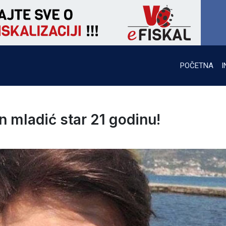
POČETNA
I
n mladić star 21 godinu!