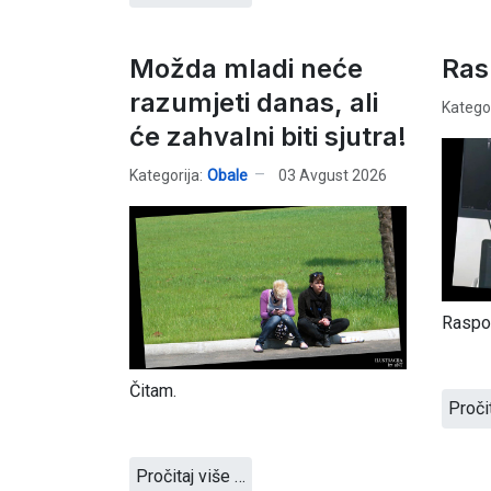
Možda mladi neće
Ras
razumjeti danas, ali
Kategor
će zahvalni biti sjutra!
Kategorija:
Obale
03 Avgust 2026
Raspor
Čitam.
Proči
Pročitaj više …