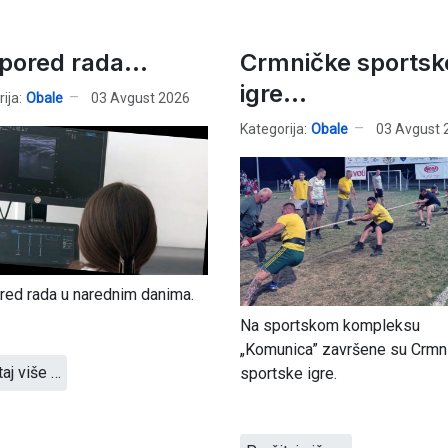
pored rada...
Crmničke sportsk
igre…
ija:
Obale
03 Avgust 2026
Kategorija:
Obale
03 Avgust 
ed rada u narednim danima.
Na sportskom kompleksu
„Komunica” završene su Crmn
taj više …
sportske igre.