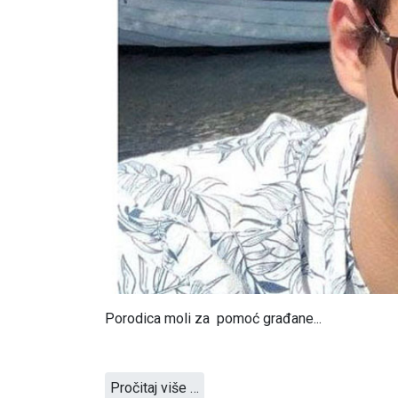
Porodica moli za pomoć građane...
Pročitaj više …