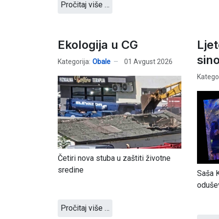
Pročitaj više …
Ekologija u CG
Lje
sino
Kategorija:
Obale
01 Avgust 2026
Kategor
Četiri nova stuba u zaštiti životne
sredine
Saša K
odušev
Pročitaj više …