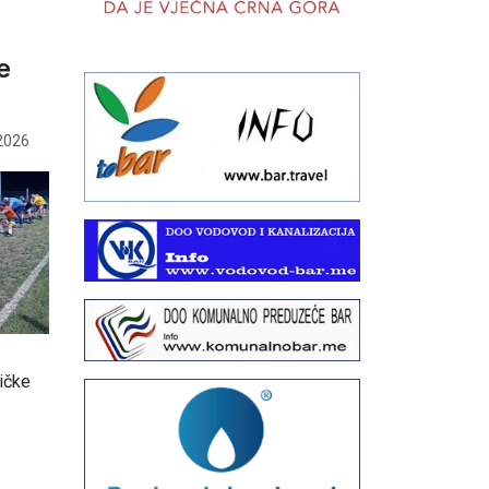
e
2026
ičke