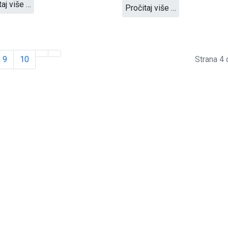
taj više …
Pročitaj više …
9
10
Strana 4