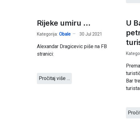
Rijeke umiru ...
U B
pet
Kategorija:
Obale
30 Jul 2021
turi
Alexandar Dragicevic piše na FB
Kategor
stranici:
Prema
turist
Pročitaj više …
Bar tr
turista
Proči