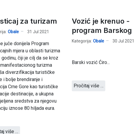
sticaj za turizam
Vozić je krenuo -
program Barskog 
ija:
Obale
31 Jul 2021
Kategorija:
Obale
30 Jul 202
je juče donijela Program
cajnih mjera u oblasti turizma
godinu, čiji je cilj da se kroz
Barski vozić Ćiro...
 manifestacionog turizma
ša diverzifikacija turističke
 i bolje brendiranje i
Pročitaj više …
ija Crne Gore kao turističke
acije destinacije, a ukupna
jeljena sredstva za njegovu
aciju iznose 80 hiljada eura.
taj više …