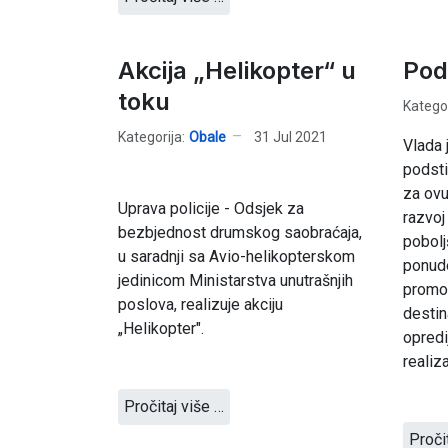
Akcija „Helikopter“ u
Pod
toku
Kategor
Kategorija:
Obale
31 Jul 2021
Vlada 
podsti
za ovu 
Uprava policije - Odsjek za
razvoj
bezbjednost drumskog saobraćaja,
pobolj
u saradnji sa Avio-helikopterskom
ponude
jedinicom Ministarstva unutrašnjih
promoc
poslova, realizuje akciju
destin
„Helikopter".
opredi
realiz
Pročitaj više …
Proči