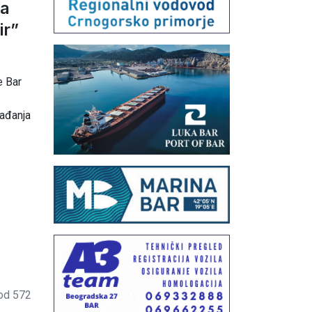
ja
ir”
1
e Bar
gađanja
od 572