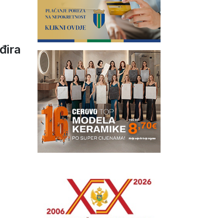
đira
1