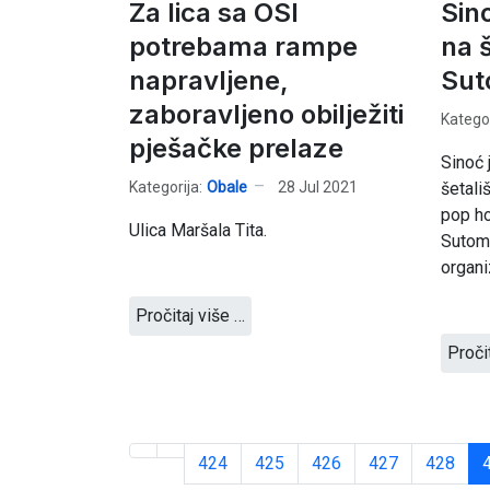
Za lica sa OSI
Sino
potrebama rampe
na š
napravljene,
Sut
zaboravljeno obilježiti
Kategor
pješačke prelaze
Sinoć 
Kategorija:
Obale
28 Jul 2021
šetali
pop ho
Ulica Maršala Tita.
Sutomo
organi
Pročitaj više …
Proči
424
425
426
427
428