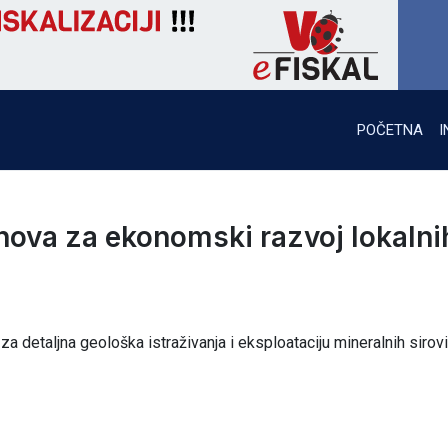
POČETNA
I
ova za ekonomski razvoj lokalni
a detaljna geološka istraživanja i eksploataciju mineralnih sirov