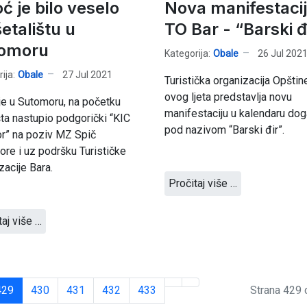
ć je bilo veselo
Nova manifestaci
etalištu u
TO Bar - “Barski đ
omoru
Kategorija:
Obale
26 Jul 202
ija:
Obale
27 Jul 2021
Turistička organizacija Opštin
ovog ljeta predstavlja novu
je u Sutomoru, na početku
manifestaciju u kalendaru do
šta nastupio podgorički “KIC
pod nazivom “Barski đir”.
r” na poziv MZ Spič
re i uz podršku Turističke
zacije Bara.
Pročitaj više …
taj više …
429
430
431
432
433
Strana 429 