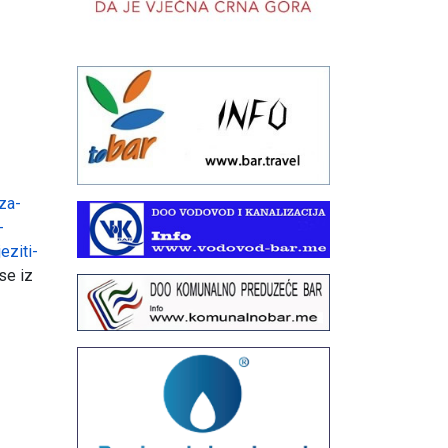
1
za-
-
eziti-
se iz