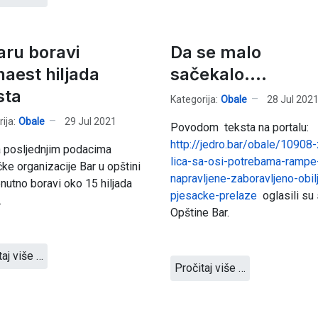
aru boravi
Da se malo
naest hiljada
sačekalo....
sta
Kategorija:
Obale
28 Jul 202
ija:
Obale
29 Jul 2021
Povodom teksta na portalu:
http://jedro.bar/obale/10908-
 posljednjim podacima
lica-sa-osi-potrebama-rampe
ičke organizacije Bar u opštini
napravljene-zaboravljeno-obilj
enutno boravi oko 15 hiljada
pjesacke-prelaze
oglasili su 
.
Opštine Bar.
taj više …
Pročitaj više …