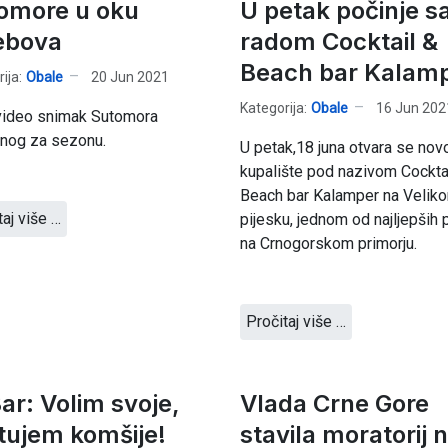
omore u oku
U petak počinje s
ebova
radom Cocktail &
Beach bar Kalam
ija:
Obale
20 Jun 2021
Kategorija:
Obale
16 Jun 202
video snimak Sutomora
nog za sezonu.
U petak,18 juna otvara se nov
kupalište pod nazivom Cockta
Beach bar Kalamper na Velik
taj više …
pijesku, jednom od najljepših 
na Crnogorskom primorju.
Pročitaj više …
ar: Volim svoje,
Vlada Crne Gore
tujem komšije!
stavila moratorij 