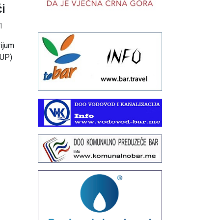
i
1
rijum
DUP)