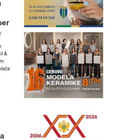
a
per
1
o
il &
om
plaža
na