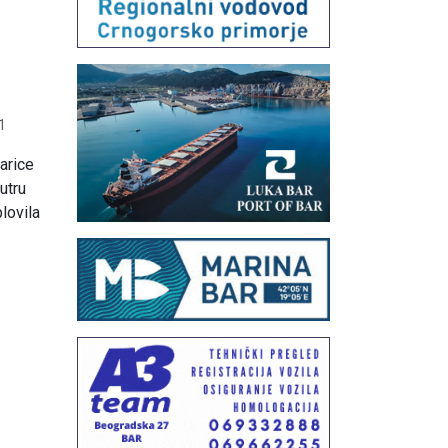
1
arice
utru
plovila