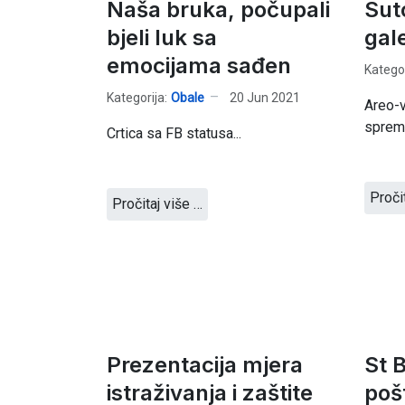
Naša bruka, počupali
Sut
bjeli luk sa
gal
emocijama sađen
Kategor
Kategorija:
Obale
20 Jun 2021
Areo-
sprem
Crtica sa FB statusa...
Proči
Pročitaj više …
Prezentacija mjera
St B
istraživanja i zaštite
poš