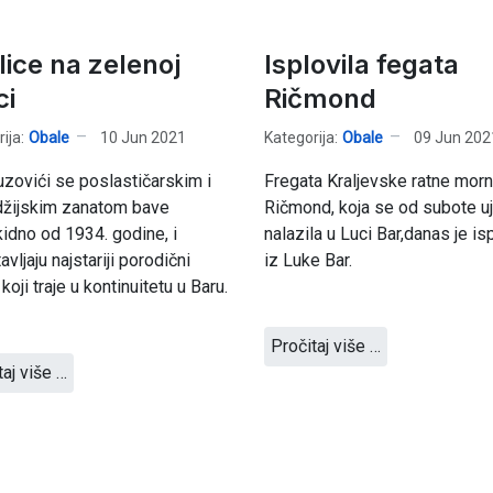
lice na zelenoj
Isplovila fegata
ci
Ričmond
ija:
Obale
10 Jun 2021
Kategorija:
Obale
09 Jun 202
zovići se poslastičarskim i
Fregata Kraljevske ratne morn
džijskim zanatom bave
Ričmond, koja se od subote uj
idno od 1934. godine, i
nalazila u Luci Bar,danas je is
vljaju najstariji porodični
iz Luke Bar.
koji traje u kontinuitetu u Baru.
Pročitaj više …
taj više …