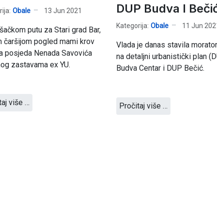
DUP Budva I Bečić
ija:
Obale
13 Jun 2021
Kategorija:
Obale
11 Jun 202
šačkom putu za Stari grad Bar,
 čaršijom pogled mami krov
Vlada je danas stavila morato
ta posjeda Nenada Savovića
na detaljni urbanistički plan (
nog zastavama ex YU.
Budva Centar i DUP Bečić.
taj više …
Pročitaj više …