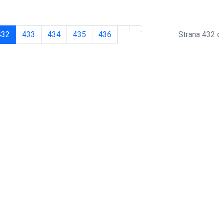
432
433
434
435
436
Strana 432 