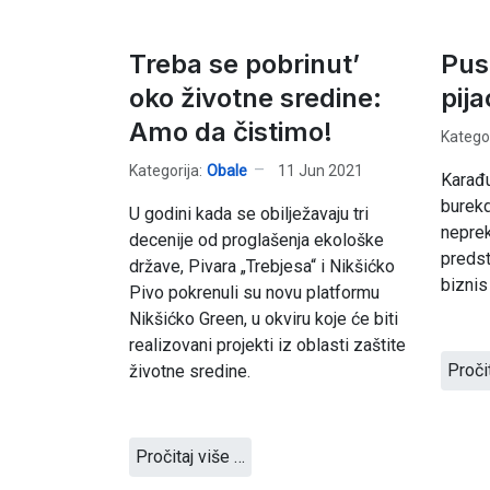
Treba se pobrinut’
Pus
oko životne sredine:
pija
Amo da čistimo!
Kategor
Kategorija:
Obale
11 Jun 2021
Karađu
burek
U godini kada se obilježavaju tri
neprek
decenije od proglašenja ekološke
predsta
države, Pivara „Trebjesa“ i Nikšićko
biznis 
Pivo pokrenuli su novu platformu
Nikšićko Green, u okviru koje će biti
realizovani projekti iz oblasti zaštite
Proči
životne sredine.
Pročitaj više …