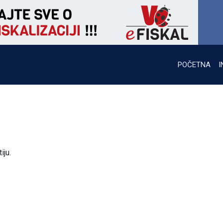
POČETNA
I
iju.