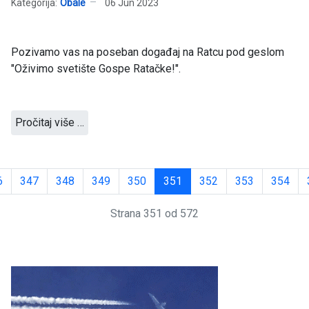
Kategorija:
Obale
06 Jun 2023
Pozivamo vas na poseban događaj na Ratcu pod geslom
"Oživimo svetište Gospe Ratačke!".
Pročitaj više …
6
347
348
349
350
351
352
353
354
Strana 351 od 572