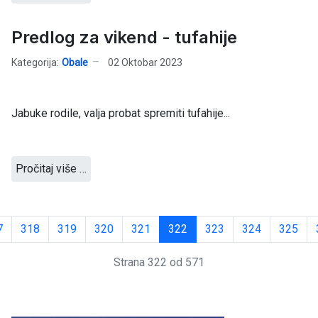
Predlog za vikend - tufahije
Kategorija:
Obale
02 Oktobar 2023
Jabuke rodile, valja probat spremiti tufahije...
Pročitaj više …
7
318
319
320
321
322
323
324
325
Strana 322 od 571