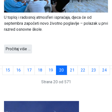
U toploj i radosnoj atmosferi ispraćaja, djeca će od
septembra započeti novo životno poglavlje – polazak u prvi
razred osnovne škole.
Pročitaj više …
15
16
17
18
19
20
21
22
23
24
Strana 20 od 571