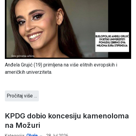
Anđela Grujić (19) primljena na više elitnih evropskih i
američkih univerziteta.
Pročitaj više …
KPDG dobio koncesiju kamenoloma
na Možuri
Kategorija:
Obale
28 Jul 2026