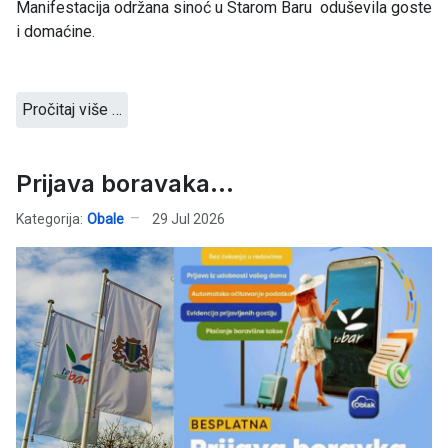
Manifestacija održana sinoć u Starom Baru oduševila goste
i domaćine.
Pročitaj više …
Prijava boravaka...
Kategorija:
Obale
29 Jul 2026