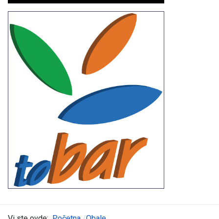
Vi ste ovde:
Početna
Obale