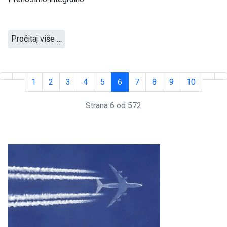
Pročitaj više …
1
2
3
4
5
6
7
8
9
10
Strana 6 od 572