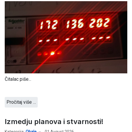
Čitalac piše...
Pročitaj više …
Izmedju planova i stvarnosti!
Kategorija:
Obale
01 Avgust 2026