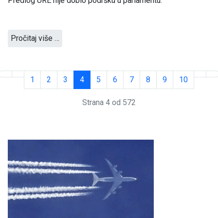
Predlog URE nije dobio podršku u parlamentu.
Pročitaj više …
1
2
3
4
5
6
7
8
9
10
Strana 4 od 572