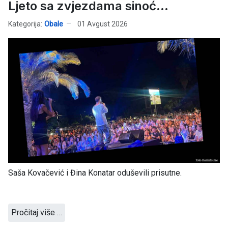
Ljeto sa zvjezdama sinoć...
Kategorija:
Obale
01 Avgust 2026
Saša Kovačević i Đina Konatar oduševili prisutne.
Pročitaj više …