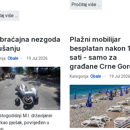
Pročitaj više …
taj više …
braćajna nezgoda
Plažni mobilijar
ušanju
besplatan nakon 
sati - samo za
ija:
Obale
19 Jul 2026
građane Crne Gor
Kategorija:
Obale
19 Jul 202
stogodišnji M.I. državljanin
, kao pješak, povrijeđen u
i.