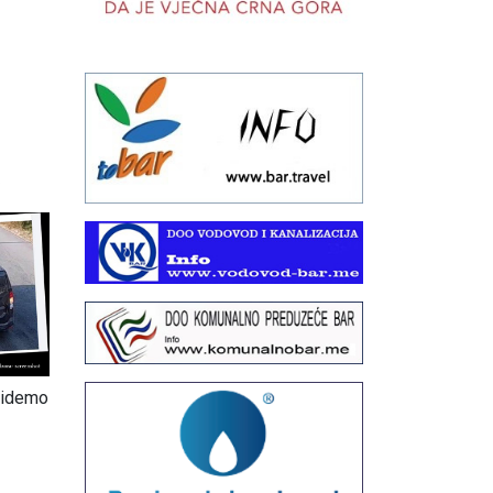
6
 idemo