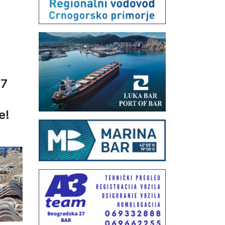
17
e!
6