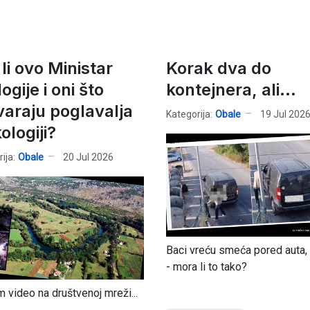
 li ovo Ministar
Korak dva do
ogije i oni što
kontejnera, ali...
varaju poglavalja
Kategorija:
Obale
19 Jul 202
ologiji?
ija:
Obale
20 Jul 2026
Baci vreću smeća pored auta,
- mora li to tako?
 video na društvenoj mreži...