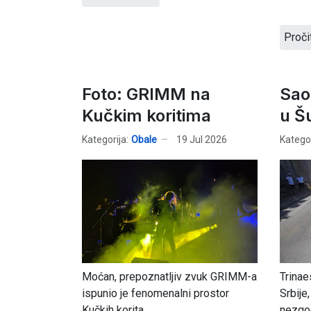
Proči
Foto: GRIMM na
Sao
Kučkim koritima
u Š
Kategorija:
Obale
19 Jul 2026
Kategor
Moćan, prepoznatljiv zvuk GRIMM-a
Trinae
ispunio je fenomenalni prostor
Srbije
Kučkih korita...
nezgod