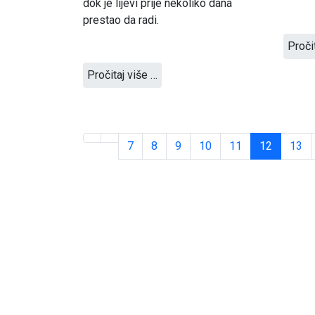
dok je lijevi prije nekoliko dana
prestao da radi.
Proči
Pročitaj više …
7
8
9
10
11
12
13