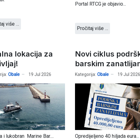
Portal RTCG je objavio...
taj više …
Pročitaj više …
alna lokacija za
Novi ciklus podrš
vljaj!
barskim zanatlij
ija:
Obale
19 Jul 2026
Kategorija:
Obale
19 Jul 202
a i lukobran Marine Bar....
Opredijeljeno 40 hiljada eura...