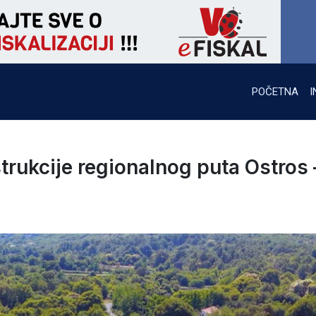
POČETNA
I
rukcije regionalnog puta Ostros 