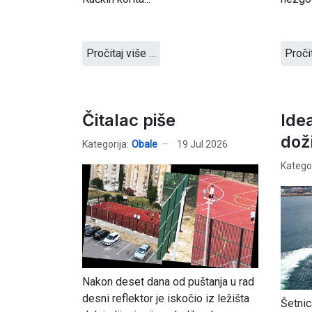
Pročitaj više …
Proči
Čitalac piše
Ide
doži
Kategorija:
Obale
19 Jul 2026
Kategor
Nakon deset dana od puštanja u rad
desni reflektor je iskočio iz ležišta
Šetnic