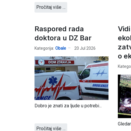
Pročitaj više …
Raspored rada
Vidi
doktora u DZ Bar
ekol
zat
Kategorija:
Obale
20 Jul 2026
o ek
Kategor
Dobro je znati za ljude u potrebi...
Gledam
Pročitaj više …