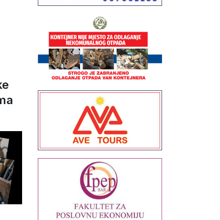
ke
ama
6