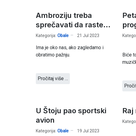
Ambroziju treba
Pet
sprečavati da raste...
pro
Kategorija:
Obale
21 Jul 2023
Kategor
Ima je oko nas, ako zagledamo i
obratimo pažnju.
Biće t
muzičk
Pročitaj više …
Proči
U Štoju pao sportski
Raj 
avion
Kategor
Kategorija:
Obale
19 Jul 2023