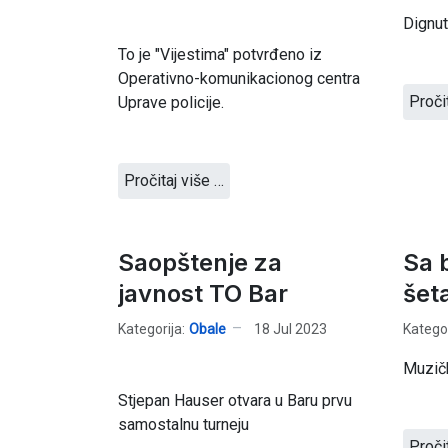
Dignut
To je "Vijestima" potvrđeno iz
Operativno-komunikacionog centra
Proči
Uprave policije.
Pročitaj više …
Saopštenje za
Sa 
javnost TO Bar
šeta
Kategorija:
Obale
18 Jul 2023
Kategor
Muzičk
Stjepan Hauser otvara u Baru prvu
samostalnu turneju
Proči