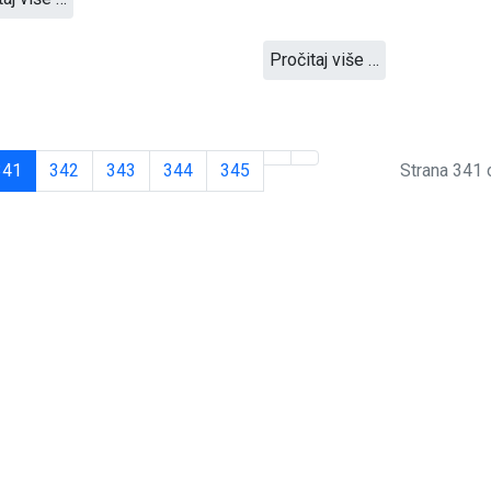
Pročitaj više …
341
342
343
344
345
Strana 341 