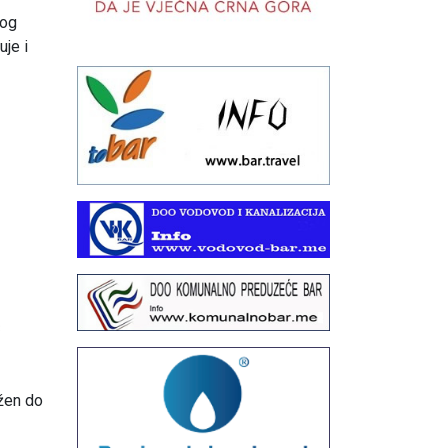
nog
uje i
3
žen do