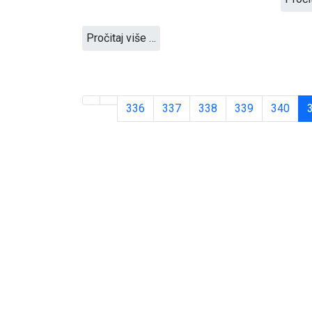
Pročitaj više …
336
337
338
339
340