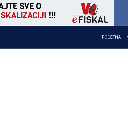
POČETNA
I