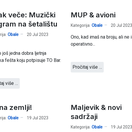
ak veče: Muzički
MUP & avioni
gram na šetalištu
Kategorija:
Obale
20 Jul 202
ija:
Obale
20 Jul 2023
Ono, kad imaš na broju, ali ne i
operativno...
o još jedna dobra ljetnja
a fešta koju potpisuje TO Bar.
Pročitaj više …
taj više …
na zemlji!
Maljevik & novi
sadržaji
ija:
Obale
19 Jul 2023
Kategorija:
Obale
19 Jul 202