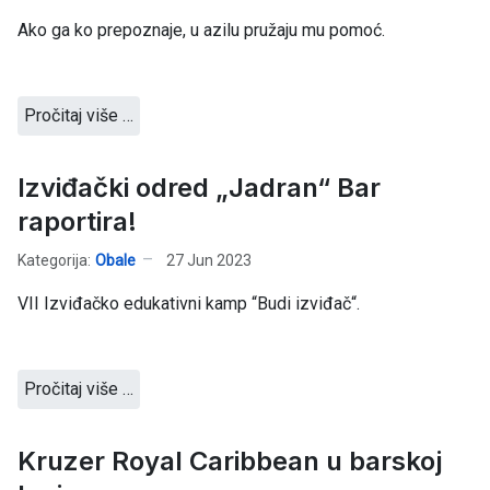
Ako ga ko prepoznaje, u azilu pružaju mu pomoć.
Pročitaj više …
Izviđački odred „Jadran“ Bar
raportira!
Kategorija:
Obale
27 Jun 2023
VII Izviđačko edukativni kamp “Budi izviđač“.
Pročitaj više …
Kruzer Royal Caribbean u barskoj