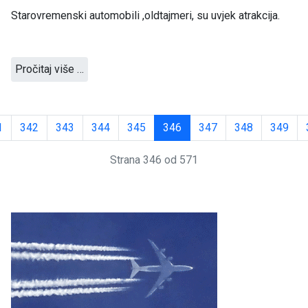
Starovremenski automobili ,oldtajmeri, su uvjek atrakcija.
Pročitaj više …
1
342
343
344
345
346
347
348
349
Strana 346 od 571