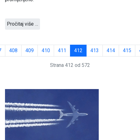
Pročitaj više …
7
408
409
410
411
412
413
414
415
Strana 412 od 572