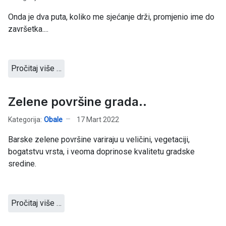
Onda je dva puta, koliko me sjećanje drži, promjenio ime do
završetka....
Pročitaj više …
Zelene površine grada..
Kategorija:
Obale
17 Mart 2022
Barske zelene površine variraju u veličini, vegetaciji,
bogatstvu vrsta, i veoma doprinose kvalitetu gradske
sredine.
Pročitaj više …