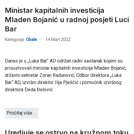
Ministar kapitalnih investicija
Mladen Bojanić u radnoj posjeti Luci
Bar
Kategorija:
Obale
14 Mart 2022
Danas je u „Luka Bar“ AD održan radni sastanak kojem su
prisustvovali ministar kapitalnih investicija Mladen Bojanić,
državni sekretar Zoran Radunović, Odbor direktora „Luka
Bar“ AD, izvršni direktor Ilija Pješčić i pomoćnik izvršnog
direktora Deda Đelović.
Pročitaj više …
Uredjuje se ostrvo na kružnom toku