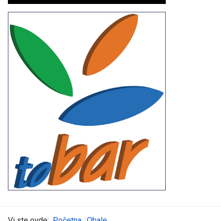
Vi ste ovde:
Početna
Obale