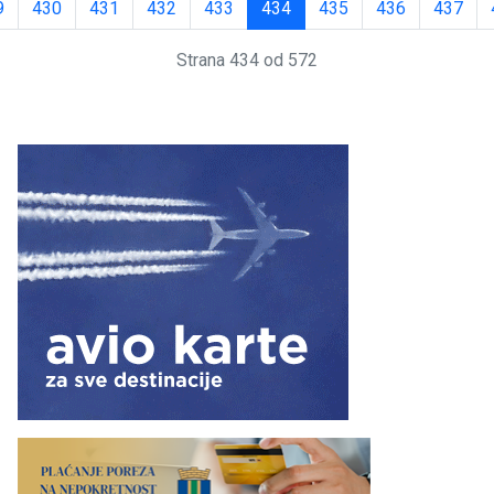
9
430
431
432
433
434
435
436
437
Strana 434 od 572