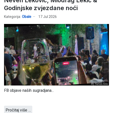
Neven Leković, Miodrag Lekić &
Godinjske zvjezdane noći
Kategorija:
Obale
17 Jul 2026
FB objave naših sugradjana...
Pročitaj više …