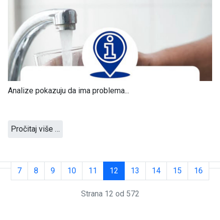
Analize pokazuju da ima problema...
Pročitaj više …
7
8
9
10
11
12
13
14
15
16
Strana 12 od 572