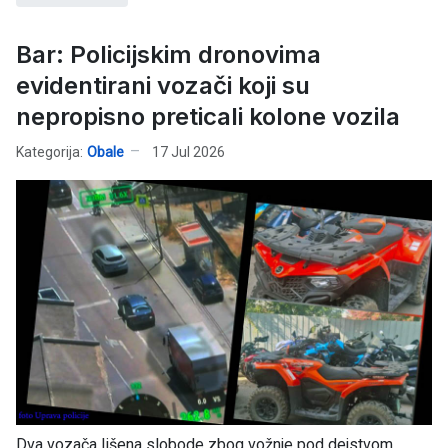
Bar: Policijskim dronovima
evidentirani vozači koji su
nepropisno preticali kolone vozila
Kategorija:
Obale
17 Jul 2026
Dva vozača lišena slobode zbog vožnje pod dejstvom