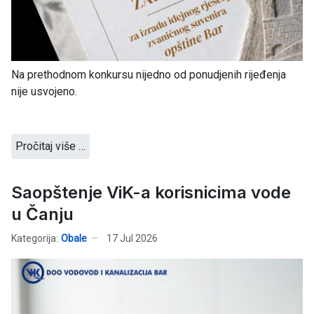
Na prethodnom konkursu nijedno od ponudjenih rijeđenja
nije usvojeno.
Pročitaj više …
Saopštenje ViK-a korisnicima vode
u Čanju
Kategorija:
Obale
17 Jul 2026