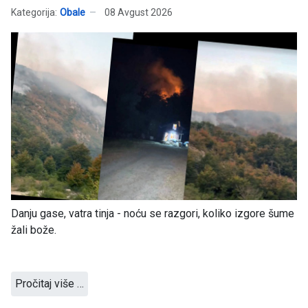
Kategorija:
Obale
08 Avgust 2026
Danju gase, vatra tinja - noću se razgori, koliko izgore šume
žali bože.
Pročitaj više …