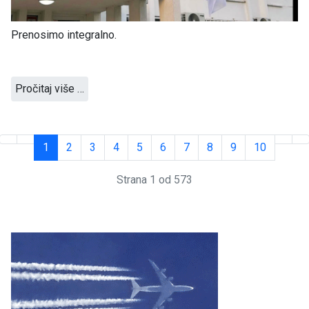
Prenosimo integralno.
Pročitaj više …
1
2
3
4
5
6
7
8
9
10
Strana 1 od 573