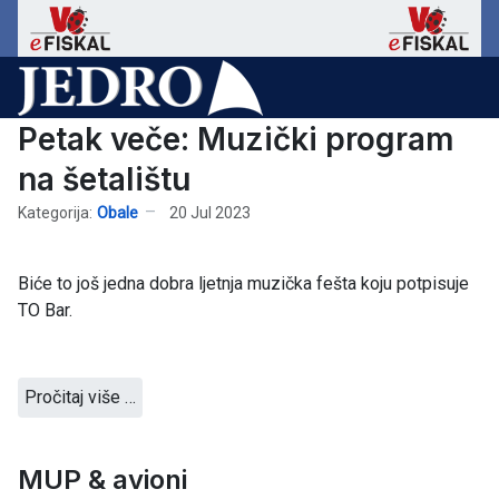
Petak veče: Muzički program
na šetalištu
Kategorija:
Obale
20 Jul 2023
Biće to još jedna dobra ljetnja muzička fešta koju potpisuje
TO Bar.
Pročitaj više …
MUP & avioni