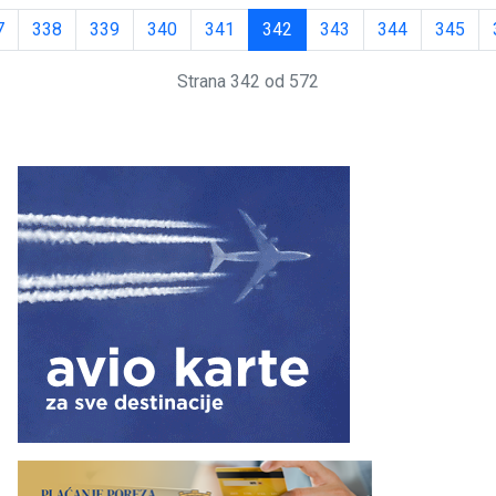
7
338
339
340
341
342
343
344
345
Strana 342 od 572