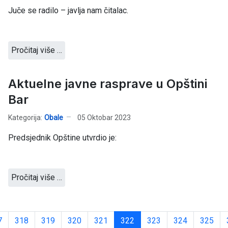
Juče se radilo – javlja nam čitalac.
Pročitaj više …
Aktuelne javne rasprave u Opštini
Bar
Kategorija:
Obale
05 Oktobar 2023
Predsjednik Opštine utvrdio je:
Pročitaj više …
7
318
319
320
321
322
323
324
325