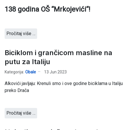
138 godina OŠ “Mrkojevići“!
Pročitaj više …
Biciklom i grančicom masline na
putu za Italiju
Kategorija:
Obale
13 Jun 2023
Alkovići javljaju: Krenuli smo i ove godine biciklama u Italiju
preko Drača
Pročitaj više …