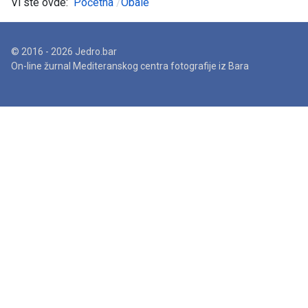
Vi ste ovde:
Početna
Obale
© 2016 - 2026 Jedro.bar
On-line žurnal Mediteranskog centra fotografije iz Bara