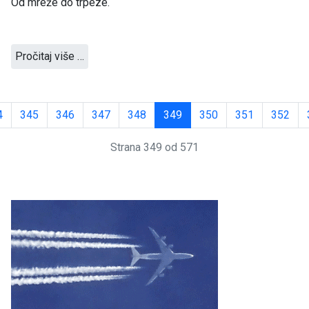
Od mreže do trpeze.
Pročitaj više …
4
345
346
347
348
349
350
351
352
Strana 349 od 571