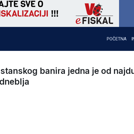
POČETNA
I
estanskog banira jedna je od najd
odneblja