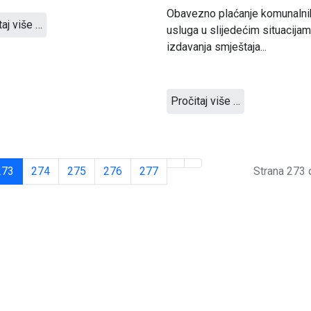
Obavezno plaćanje komunalni
taj više …
usluga u slijedećim situacija
izdavanja smještaja...
Pročitaj više …
273
274
275
276
277
Strana 273 