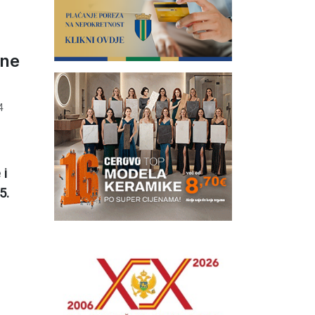
ane
4
 i
5.