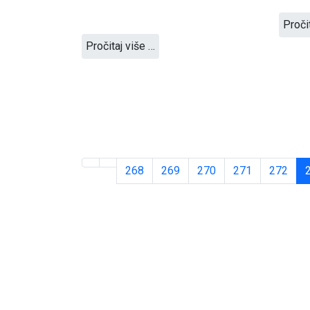
Proči
Pročitaj više …
268
269
270
271
272