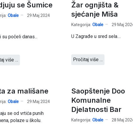
djuju se Šumice
Žar ognjišta &
sjećanje Miša
ija:
Obale
29 Maj 2024
Kategorija:
Obale
29 Maj 202
U Zagrađe u sred sela....
 su počeli danas...
Pročitaj više …
taj više …
ta za mališane
Saopštenje Doo
Komunalne
ija:
Obale
29 Maj 2024
Djelatnosti Bar
aju se od vrtića punih
Kategorija:
Obale
28 Maj 202
na, polaze u školu.