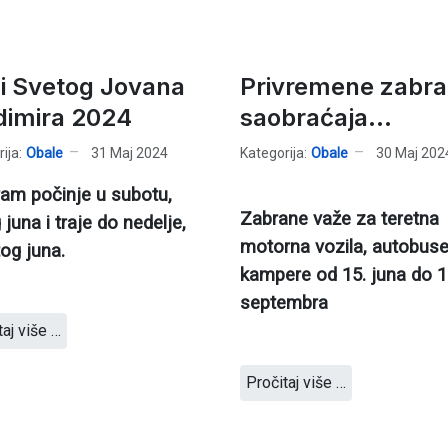
i Svetog Jovana
Privremene zabr
dimira 2024
saobraćaja...
ija:
Obale
31 Maj 2024
Kategorija:
Obale
30 Maj 202
am počinje u subotu,
Zabrane važe za teretna
 juna i traje do nedelje,
motorna vozila, autobuse
og juna.
kampere od 15. juna do 1
septembra
taj više …
Pročitaj više …