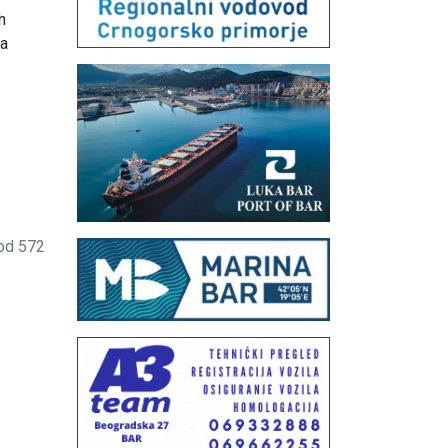
h
ma
od 572