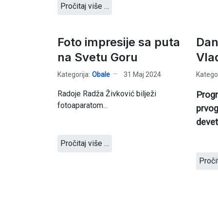
Pročitaj više …
Foto impresije sa puta
Dan
na Svetu Goru
Vla
Kategorija:
Obale
31 Maj 2024
Kategor
Radoje Radža Živković bilježi
Progr
fotoaparatom...
prvog
devet
Pročitaj više …
Proči