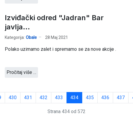
Izviđački odred "Jadran" Bar
javlja...
Kategorija:
Obale
28 Maj 2021
Polako uzimamo zalet i spremamo se za nove akcije .
Pročitaj više …
9
430
431
432
433
434
435
436
437
Strana 434 od 572