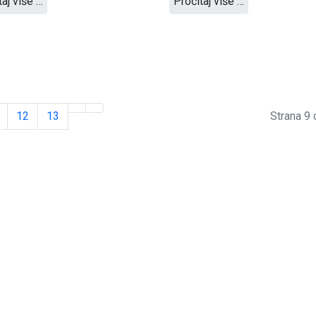
taj više …
Pročitaj više …
12
13
Strana 9