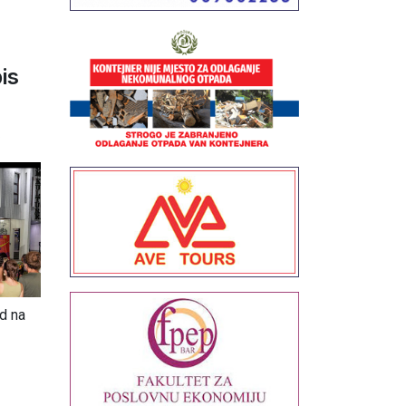
is
6
ed na