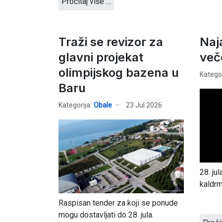
Pročitaj više …
Traži se revizor za
Naj
glavni projekat
več
olimpijskog bazena u
Kategor
Baru
Kategorija:
Obale
23 Jul 2026
28. ju
kaldrm
Raspisan tender za koji se ponude
mogu dostavljati do 28. jula.