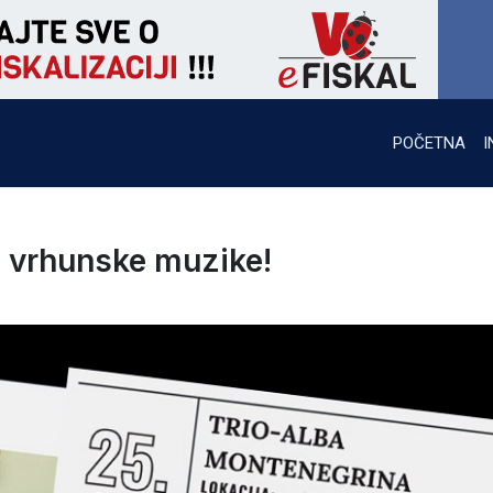
POČETNA
I
e vrhunske muzike!