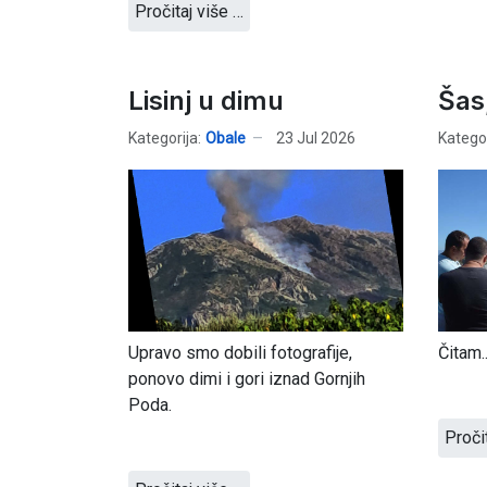
Pročitaj više …
Lisinj u dimu
Šas,
Kategorija:
Obale
23 Jul 2026
Kategor
Upravo smo dobili fotografije,
Čitam..
ponovo dimi i gori iznad Gornjih
Poda.
Proči