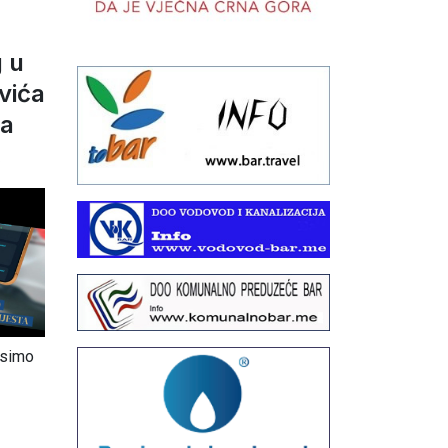
 u
vića
ta
6
osimo