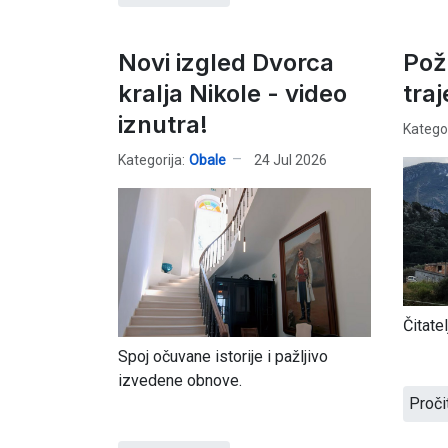
Novi izgled Dvorca
Pož
kralja Nikole - video
traj
iznutra!
Kategor
Kategorija:
Obale
24 Jul 2026
Čitatel
Spoj očuvane istorije i pažljivo
izvedene obnove.
Proči