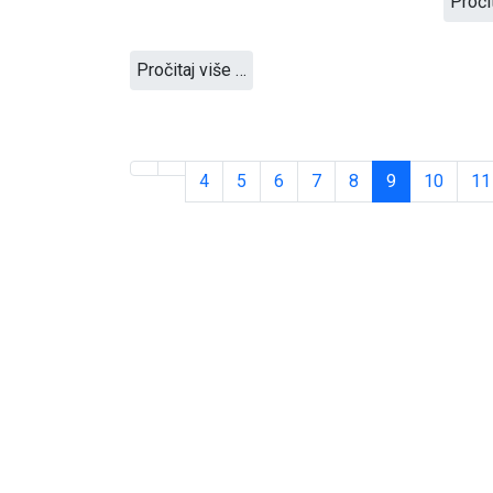
Proči
Pročitaj više …
4
5
6
7
8
9
10
11