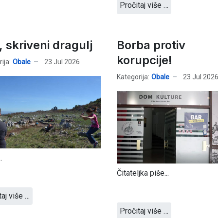
Pročitaj više …
 skriveni dragulj
Borba protiv
korupcije!
ija:
Obale
23 Jul 2026
Kategorija:
Obale
23 Jul 202
.
Čitateljka piše...
taj više …
Pročitaj više …