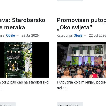
ava: Starobarsko
Promovisan putop
e meraka
„Oko svijeta“
ija:
Obale
23 Jul 2026
Kategorija:
Obale
22 Jul 202
la od 21:00 čas na starobarskoj
Putovanja koja mijenjaju pogl
i.
svijet...