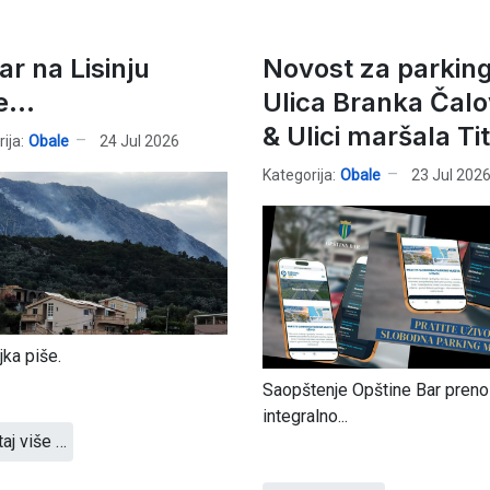
ar na Lisinju
Novost za parking
e...
Ulica Branka Čalo
& Ulici maršala Ti
ija:
Obale
24 Jul 2026
Kategorija:
Obale
23 Jul 202
jka piše.
Saopštenje Opštine Bar pren
integralno...
taj više …