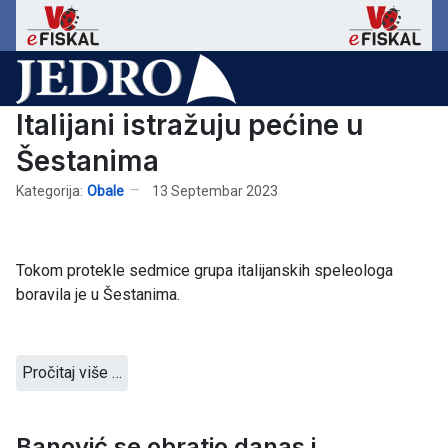
Italijani istražuju pećine u
Šestanima
Kategorija:
Obale
13 Septembar 2023
Tokom protekle sedmice grupa italijanskih speleologa
boravila je u Šestanima.
Pročitaj više …
Banović se obratio danas i