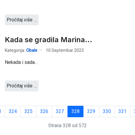
Pročitaj više …
Kada se gradila Marina...
Kategorija:
Obale
10 Septembar 2023
Nekada i sada...
Pročitaj više …
3
324
325
326
327
328
329
330
331
Strana 328 od 572