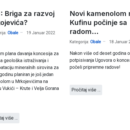
: Briga za razvoj
Novi kamenolom 
ojevića?
Kufinu počinje sa
radom...
ija:
Obale
19 Januar 2022
Kategorija:
Obale
18 Januar 
Nakon više od deset godina 
m plana davanja koncesija za
potpisivanja Ugovora o konces
na geološka istraživanja i
počeli pripremne radove!
ataciju mineralnih sirovina za
godinu planiran je još jedan
olom u Mrkojevićima na
 Vukići – Krute i Velja Gorana
Pročitaj više …
taj više …