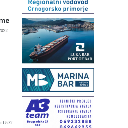
rme
2022
od 572