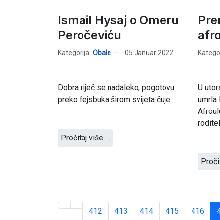
Ismail Hysaj o Omeru
Pre
Peročeviću
afr
Kategorija:
Obale
05 Januar 2022
Kategor
Dobra riječ se nadaleko, pogotovu
U utora
preko fejsbuka širom svijeta čuje.
umrla 
Afroul
roditel
Pročitaj više …
Proči
412
413
414
415
416