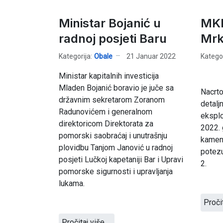
Ministar Bojanić u
MKI
radnoj posjeti Baru
Mrk
Kategorija:
Obale
21 Januar 2022
Kategor
Ministar kapitalnih investicija
Mladen Bojanić boravio je juče sa
Nacrto
državnim sekretarom Zoranom
detalj
Radunovićem i generalnom
eksplo
direktoricom Direktorata za
2022. 
pomorski saobraćaj i unutrašnju
kamen
plovidbu Tanjom Janović u radnoj
potezu
posjeti Lučkoj kapetaniji Bar i Upravi
2.
pomorske sigurnosti i upravljanja
lukama.
Proči
Pročitaj više …