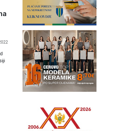
na
2022
od
iji