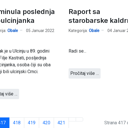
minula poslednja
Raport sa
oulcinjanka
starobarske kald
ija:
Obale
05 Januar 2022
Kategorija:
Obale
04 Januar 
k je u Ulcinju u 89. godini
Radi se...
Filje Kastrati, posljednja
cinjanka, osoba čiji su oba
ji bili ulcinjski Crnci.
Pročitaj više …
taj više …
417
418
419
420
421
Strana 417 