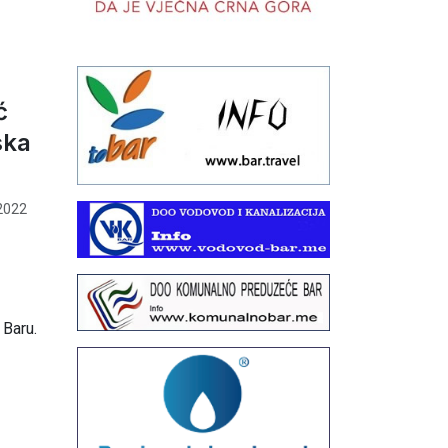
ć
ska
2022
 Baru.