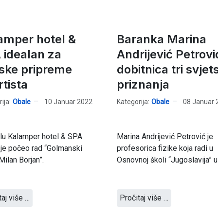
amper hotel &
Baranka Marina
 idealan za
Andrijević Petrovi
ske pripreme
dobitnica tri svjet
rtista
priznanja
ija:
Obale
10 Januar 2022
Kategorija:
Obale
08 Januar 
lu Kalamper hotel & SPA
Marina Andrijević Petrović je
je počeo rad “Golmanski
profesorica fizike koja radi u
ilan Borjan”.
Osnovnoj školi “Jugoslavija” u
taj više …
Pročitaj više …