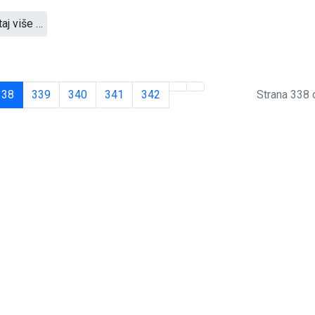
taj više …
338
339
340
341
342
Strana 338 