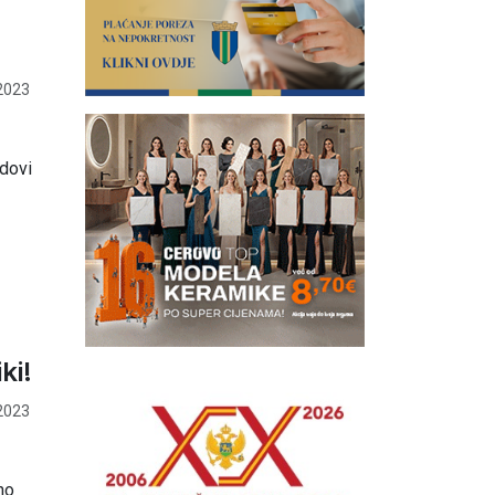
2023
dovi
ki!
2023
no