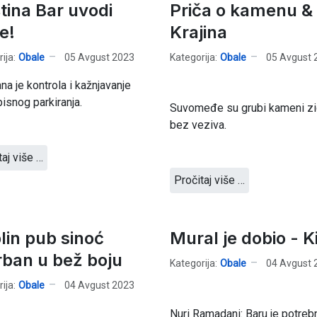
tina Bar uvodi
Priča o kamenu &
ce!
Krajina
ija:
Obale
05 Avgust 2023
Kategorija:
Obale
05 Avgust 
na je kontrola i kažnjavanje
isnog parkiranja.
Suvomeđe su grubi kameni zi
bez veziva.
taj više …
Pročitaj više …
lin pub sinoć
Mural je dobio - Ki
rban u bež boju
Kategorija:
Obale
04 Avgust 
ija:
Obale
04 Avgust 2023
Nuri Ramadani: Baru je potreb