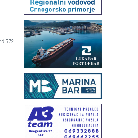
od 572