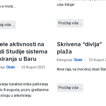
više Kikija!
 e-molu ...
Pročitaj više …
taj više …
ele aktivnosti na
Skrivena “divlja”
di Studije sistema
plaža
kiranja u Baru
Kategorija:
Obale
03 Avgust 
ija:
Obale
03 Avgust 2023
Area raja, na morskoj obali Bar
ivanje karakteristika parkiranja
Pročitaj više …
do 8.avgusta, poziv građanima
stvuju u anketiranju