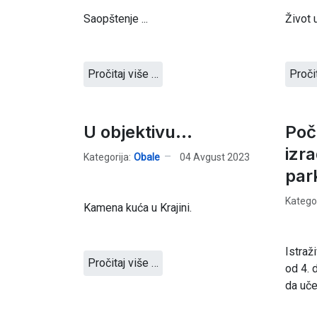
Saopštenje ...
Život u
Pročitaj više …
Proči
U objektivu...
Poč
izra
Kategorija:
Obale
04 Avgust 2023
par
Kategor
Kamena kuća u Krajini.
Istraž
Pročitaj više …
od 4. 
da uče