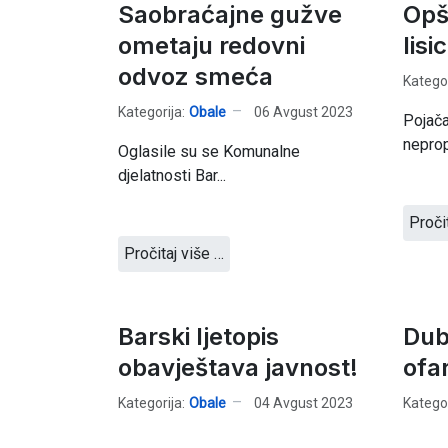
Saobraćajne gužve
Opš
ometaju redovni
lisi
odvoz smeća
Kategor
Kategorija:
Obale
06 Avgust 2023
Pojača
neprop
Oglasile su se Komunalne
djelatnosti Bar...
Proči
Pročitaj više …
Barski ljetopis
Dub
obavještava javnost!
ofa
Kategorija:
Obale
04 Avgust 2023
Kategor