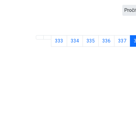
Proči
333
334
335
336
337