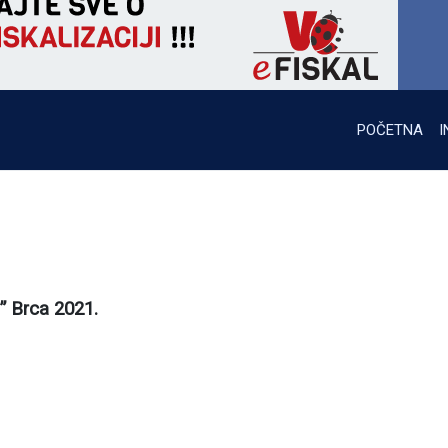
POČETNA
I
” Brca 2021.