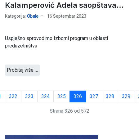
Kalamperović Adela saopštava...
Kategorija:
Obale
16 Septembar 2023
Uspješno sprovodimo Izborni program u oblasti
preduzetništva
Pročitaj više …
1
322
323
324
325
326
327
328
329
Strana 326 od 572