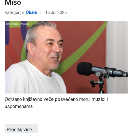
Mišo
Kategorija:
Obale
15 Jul 2026
Održano književno veče posvećeno moru, muzici i
uspomenama
Pročitaj više …