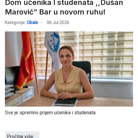
Dom učenika I studenata ,,Dušan
Marović” Bar u novom ruhu!
Kategorija:
Obale
06 Jul 2026
Sve je spremno prijem učenika i studenata.
Pročitaj više …