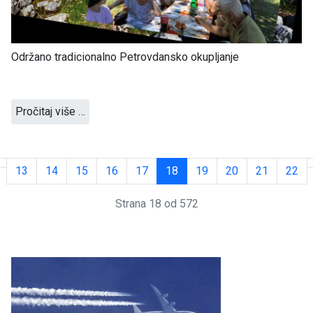
Održano tradicionalno Petrovdansko okupljanje
Pročitaj više …
13
14
15
16
17
18
19
20
21
22
Strana 18 od 572