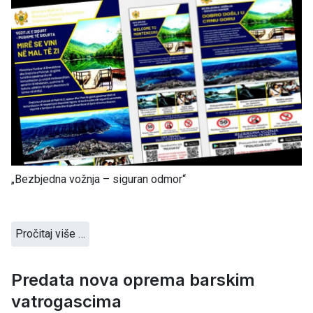
„Bezbjedna vožnja – siguran odmor“
Pročitaj više …
Predata nova oprema barskim
vatrogascima