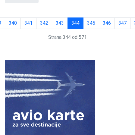
9
340
341
342
343
344
345
346
347
Strana 344 od 571