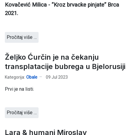
Kovačević Milica - “Kroz brvacke pinjate” Brca
2021.
Pročitaj više …
Željko Ćurčin je na čekanju
transplatacije bubrega u Bjelorusiji
Kategorija:
Obale
09 Jul 2023
Prvi je na listi.
Pročitaj više …
Lara & humani Miroslav