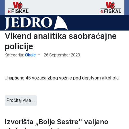
Vikend analitika saobraćajne
policije
Kategorija:
Obale
26 Septembar 2023
Uhapšeno 45 vozača zbog vožnje pod dejstvom alkohola.
Pročitaj više …
Izvorišta „Bolje Sestre" valjano