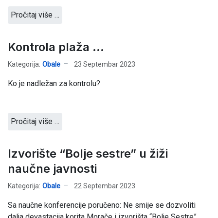
Pročitaj više …
Kontrola plaža ...
Kategorija:
Obale
23 Septembar 2023
Ko je nadležan za kontrolu?
Pročitaj više …
Izvorište “Bolje sestre” u žiži
naučne javnosti
Kategorija:
Obale
22 Septembar 2023
Sa naučne konferencije poručeno: Ne smije se dozvoliti
dalja devastacija korita Morače i izvorišta “Bolje Sestre”