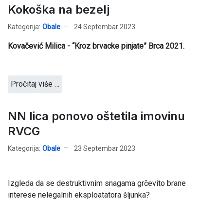
Kokoška na bezelj
Kategorija:
Obale
24 Septembar 2023
Kovačević Milica - “Kroz brvacke pinjate” Brca 2021.
Pročitaj više …
NN lica ponovo oštetila imovinu
RVCG
Kategorija:
Obale
23 Septembar 2023
Izgleda da se destruktivnim snagama grčevito brane
interese nelegalnih eksploatatora šljunka?