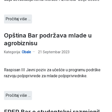
Pročitaj više …
Opština Bar podržava mlade u
agrobiznisu
Kategorija:
Obale
21 Septembar 2023
Raspisan III Javni poziv za učešće u programu podrške
razvoju poljoprivrede za mlade poljoprivrednike.
Pročitaj više …
FPEP Bar o studentskoj razmjeni!