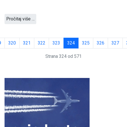
Pročitaj više …
9
320
321
322
323
324
325
326
327
Strana 324 od 571