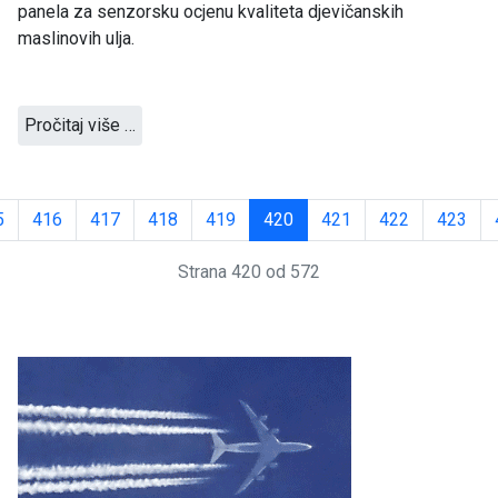
panela za senzorsku ocjenu kvaliteta djevičanskih
maslinovih ulja.
Pročitaj više …
5
416
417
418
419
420
421
422
423
Strana 420 od 572