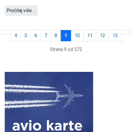
Pročitaj više …
4
5
6
7
8
9
10
11
12
13
Strana 9 od 572