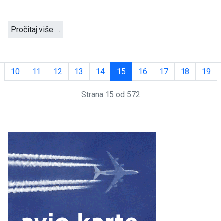
Pročitaj više …
10
11
12
13
14
15
16
17
18
19
Strana 15 od 572