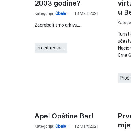
2003 godine?
vir
u B
Kategorija:
Obale
13 Mart 2021
Kategor
Zagrebali smo arhivu.....
Turist
učestv
Pročitaj više …
Nacion
Crne G
Proči
Apel Opštine Bar!
Prv
mje
Kategorija:
Obale
12 Mart 2021