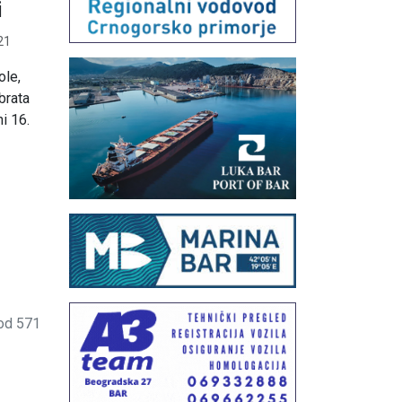
i
21
ole,
brata
i 16.
od 571