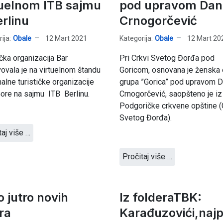
tuelnom ITB sajmu
pod upravom Dan
erlinu
Crnogorčеvić
ija:
Obale
12 Mart 2021
Kategorija:
Obale
12 Mart 20
ička organizacija Bar
Pri Crkvi Svеtog Đorđa pod
ovala je na virtuelnom štandu
Goricom, osnovana jе žеnska 
alne turističke organizacije
grupa ”Gorica” pod upravom D
ore na sajmu ITB Berlinu.
Crnogorčеvić, saopštеno jе iz
Podgoričkе crkvеnе opštinе (
Svеtog Đorđa).
taj više …
Pročitaj više …
o jutro novih
Iz folderaTBK:
ra
Karađuzovići,najp