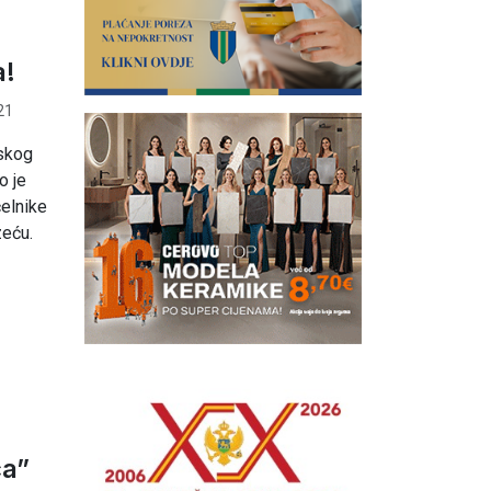
a!
21
skog
o je
elnike
zeću.
ca”