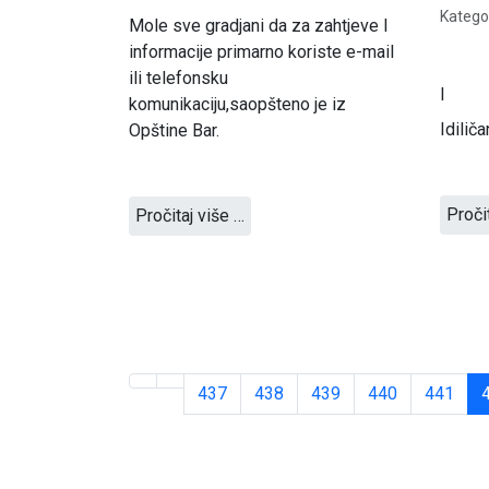
Kategor
Mole sve gradjani da za zahtjeve I
informacije primarno koriste e-mail
ili telefonsku
I
komunikaciju,saopšteno je iz
Idilič
Opštine Bar.
Proči
Pročitaj više …
437
438
439
440
441