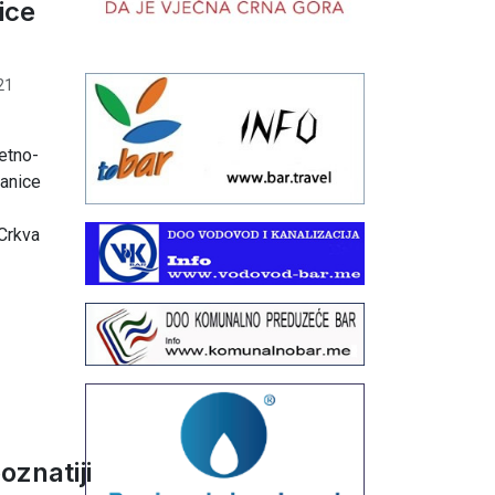
icе
21
еtno-
anicе
Crkva
oznatiji