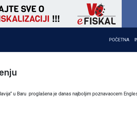
POČETNA
I
enju
lavija” u Baru proglašena je danas najboljim poznavaocem Engl