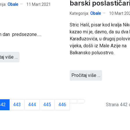
barski poslastičar
ija:
Obale
11 Mart 2021
Kategorija:
Obale
10 Mart 20
Stric Halil, pisar kod kralja Nik
kazao mi je, davno, da su dva 
an dan predsezone.....
Karađuzovića, u drugoj polovin
vijeka, došli iz Male Azije na
Balkansko poluostrvo.
taj više …
Pročitaj više …
442
443
444
445
446
Strana 442 