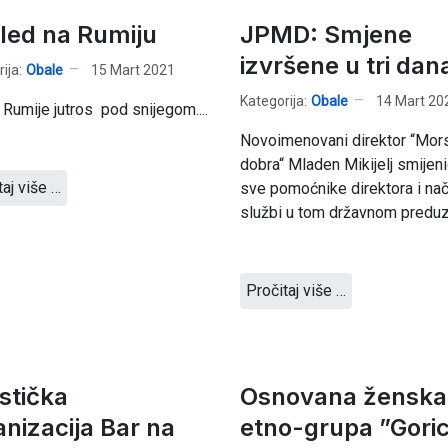
led na Rumiju
JPMD: Smjene
izvršene u tri dan
ija:
Obale
15 Mart 2021
Kategorija:
Obale
14 Mart 20
 Rumije jutros pod snijegom....
Novoimenovani direktor “Mor
dobra“ Mladen Mikijelj smijeni
taj više …
sve pomoćnike direktora i nač
službi u tom državnom predu
Pročitaj više …
istička
Osnovana žеnska
anizacija Bar na
еtno-grupa ”Gori