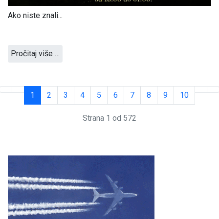
Ako niste znali...
Pročitaj više …
1
2
3
4
5
6
7
8
9
10
Strana 1 od 572