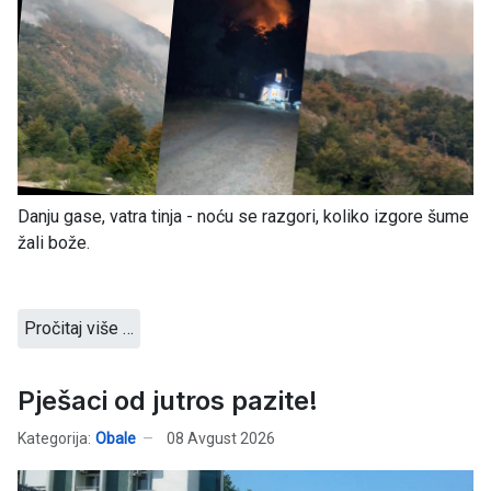
Danju gase, vatra tinja - noću se razgori, koliko izgore šume
žali bože.
Pročitaj više …
Pješaci od jutros pazite!
Kategorija:
Obale
08 Avgust 2026