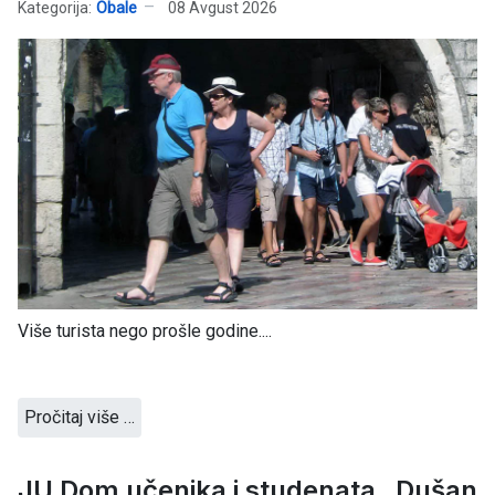
Kategorija:
Obale
08 Avgust 2026
Više turista nego prošle godine....
Pročitaj više …
JU Dom učenika i studenata „Dušan