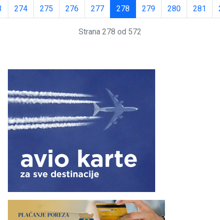
3
274
275
276
277
278
279
280
281
Strana 278 od 572