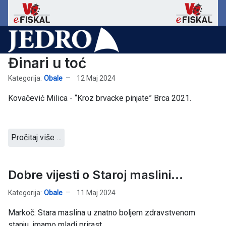
Đinari u toć
Kategorija:
Obale
12 Maj 2024
Kovačević Milica - “Kroz brvacke pinjate” Brca 2021.
Pročitaj više …
Dobre vijesti o Staroj maslini...
Kategorija:
Obale
11 Maj 2024
Markoč: Stara maslina u znatno boljem zdravstvenom
stanju, imamo mladi prirast.