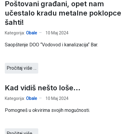
Poštovani građani, opet nam
učestalo kradu metalne poklopce
šahti!
Kategorija:
Obale
10 Maj 2024
Saopštenje DOO “Vodovod i kanalizacija“ Bar.
Pročitaj više …
Kad vidiš nešto loše...
Kategorija:
Obale
10 Maj 2024
Pomogneš u okvirima svojih mogućnosti.
Pročitaj više …