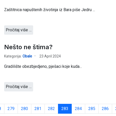
Zaštitnica napuštenih životinja iz Bara piše Jedru ...
Pročitaj više …
Nešto ne štima?
Kategorija:
Obale
23 April 2024
Gradilište obezbjedjeno, pješaci koje kuda...
Pročitaj više …
8
279
280
281
282
283
284
285
286