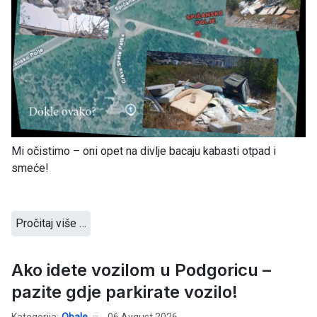
Mi očistimo – oni opet na divlje bacaju kabasti otpad i
smeće!
Pročitaj više …
Ako idete vozilom u Podgoricu –
pazite gdje parkirate vozilo!
Kategorija:
Obale
06 Avgust 2026