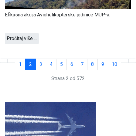
Efikasna akcija Aviohelikopterske jedinice MUP-a.
Pročitaj više …
1
2
3
4
5
6
7
8
9
10
Strana 2 od 572