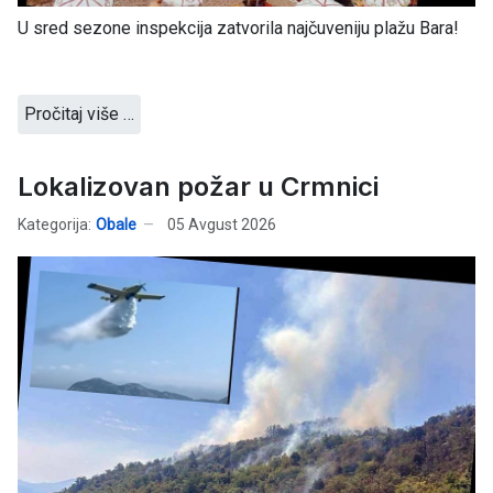
U sred sezone inspekcija zatvorila najčuveniju plažu Bara!
Pročitaj više …
Lokalizovan požar u Crmnici
Kategorija:
Obale
05 Avgust 2026