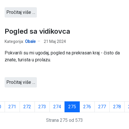
Pročitaj više …
Pogled sa vidikovca
Kategorija:
Obale
21 Maj 2024
Pokvarili su mi ugodaj, pogled na prekrasan kraj - čisto da
znate, turista u prolazu.
Pročitaj više …
0
271
272
273
274
275
276
277
278
Strana 275 od 573