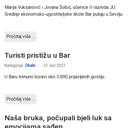
Marija Vuksanović i Jovana Šobić, učenice II razreda JU
Srednje ekonomsko-ugostiteljske škole Bar putuju u Sevilju.
Pročitaj više …
Turisti pristižu u Bar
Kategorija:
Obale
21 Jun 2021
U Baru trenuno boravi oko 3.000 prijavljenih gostiju.
Pročitaj više …
Naša bruka, počupali bjeli luk sa
emocijama sađen