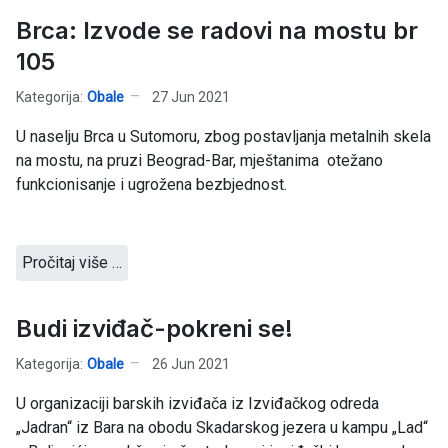
Brca: Izvode se radovi na mostu br
105
Kategorija:
Obale
27 Jun 2021
U naselju Brca u Sutomoru, zbog postavljanja metalnih skela
na mostu, na pruzi Beograd-Bar, mještanima otežano
funkcionisanje i ugrožena bezbjednost.
Pročitaj više …
Budi izviđač-pokreni se!
Kategorija:
Obale
26 Jun 2021
U organizaciji barskih izviđača iz Izviđačkog odreda
„Jadran“ iz Bara na obodu Skadarskog jezera u kampu „Lad“