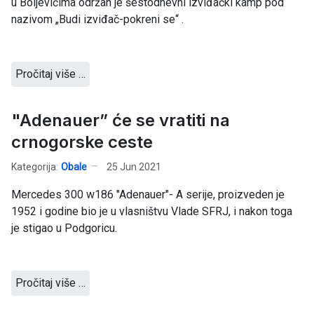
u Boljevićima održan je šestodnevni izviđački kamp pod
nazivom „Budi izviđač-pokreni se“ .
Pročitaj više …
"Adenauer” će se vratiti na
crnogorske ceste
Kategorija:
Obale
25 Jun 2021
Mercedes 300 w186 "Adenauer"- A serije, proizveden je
1952 i godine bio je u vlasništvu Vlade SFRJ, i nakon toga
je stigao u Podgoricu.
Pročitaj više …