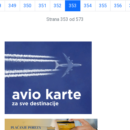
8
349
350
351
352
353
354
355
356
Strana 353 od 573