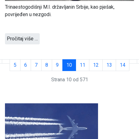
Trinaestogodišnji M.I. državljanin Srbije, kao pješak,
povrijeđen u nezgodi.
Pročitaj više …
5
6
7
8
9
10
11
12
13
14
Strana 10 od 571