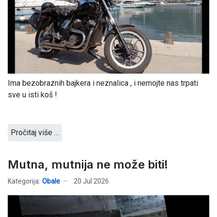
Ima bezobraznih bajkera i neznalica , i nemojte nas trpati
sve u isti koš !
Pročitaj više …
Mutna, mutnija ne može biti!
Kategorija:
Obale
20 Jul 2026