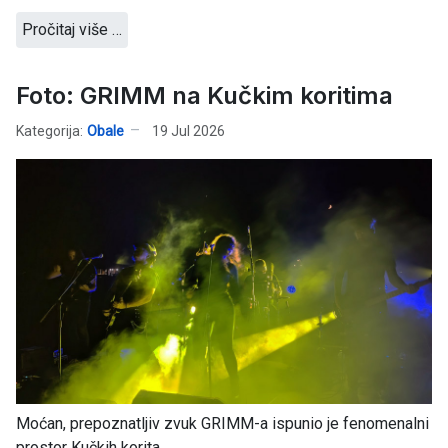
Pročitaj više …
Foto: GRIMM na Kučkim koritima
Kategorija:
Obale
19 Jul 2026
Moćan, prepoznatljiv zvuk GRIMM-a ispunio je fenomenalni
prostor Kučkih korita...