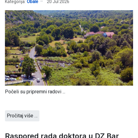
Kategorija:
Obale
20 Jul 2026
Počeli su pripremni radovi ...
Pročitaj više …
Raspored rada doktora u DZ Bar