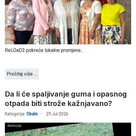
ReLOaD3 pokreće lokalne promjene...
Pročitaj više …
Da li će spaljivanje guma i opasnog
otpada biti strože kažnjavano?
Kategorija:
Obale
29 Jul 2026