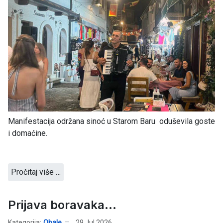
Manifestacija održana sinoć u Starom Baru oduševila goste
i domaćine.
Pročitaj više …
Prijava boravaka...
Kategorija:
Obale
29 Jul 2026