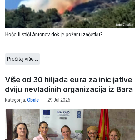
Hoće li stići Antonov dok je požar u začetku?
Pročitaj više …
Više od 30 hiljada eura za inicijative
dviju nevladinih organizacija iz Bara
Kategorija:
Obale
29 Jul 2026