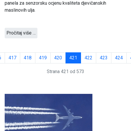
panela za senzorsku ocjenu kvaliteta djevičanskih
maslinovih ulja.
Pročitaj više …
6
417
418
419
420
421
422
423
424
Strana 421 od 573