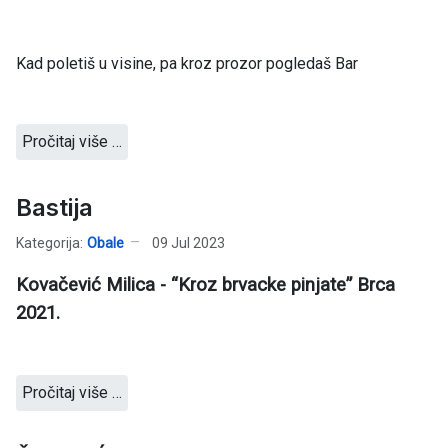
Kad poletiš u visine, pa kroz prozor pogledaš Bar
Pročitaj više …
Bastija
Kategorija:
Obale
09 Jul 2023
Kovačević Milica - “Kroz brvacke pinjate” Brca
2021.
Pročitaj više …