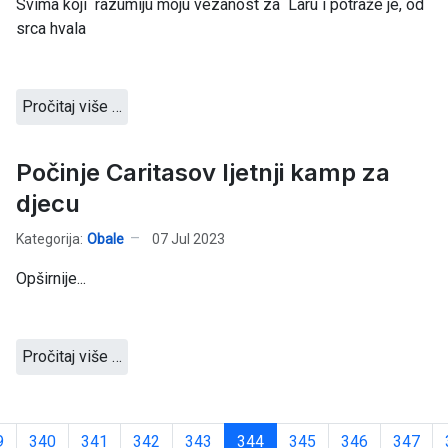
Svima koji razumiju moju vezanost za Laru i potraže je, od
srca hvala
Pročitaj više …
Počinje Caritasov ljetnji kamp za
djecu
Kategorija:
Obale
07 Jul 2023
Opširnije...
Pročitaj više …
9
340
341
342
343
344
345
346
347