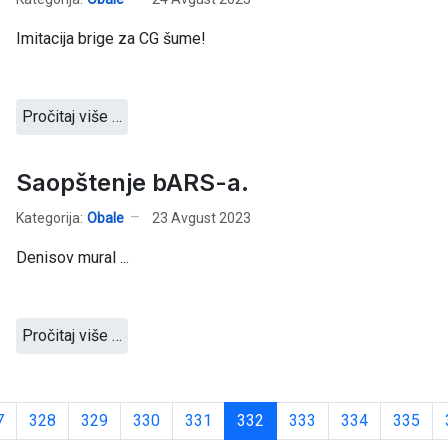
Imitacija brige za CG šume!
Pročitaj više …
Saopštenje bARS-a.
Kategorija:
Obale
23 Avgust 2023
Denisov mural ...
Pročitaj više …
7
328
329
330
331
332
333
334
335