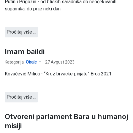
Putin i Prigožin - od bliskih saradnika do neočekivanih
suparnika, do prije neki dan.
Pročitaj više …
Imam baildi
Kategorija:
Obale
27 Avgust 2023
Kovačević Milica - “Kroz brvacke pinjate” Brca 2021.
Pročitaj više …
Otvoreni parlament Bara u humanoj
misiji