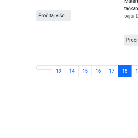
Materi
tačkam
Pročitaj više …
sajtu 
Proči
13
14
15
16
17
18
1