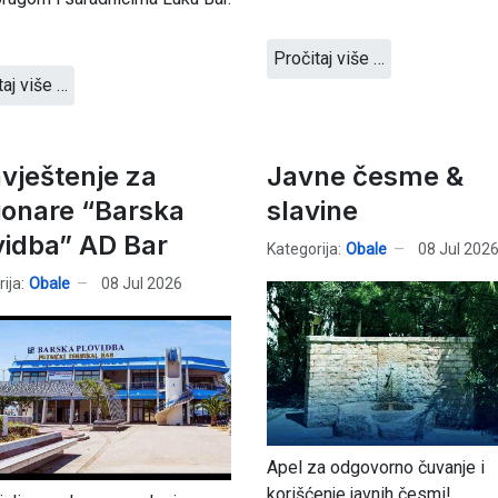
Pročitaj više …
taj više …
vještenje za
Javne česme &
ionare “Barska
slavine
vidba” AD Bar
Kategorija:
Obale
08 Jul 202
ija:
Obale
08 Jul 2026
Apel za odgovorno čuvanje i
korišćenje javnih česmi!