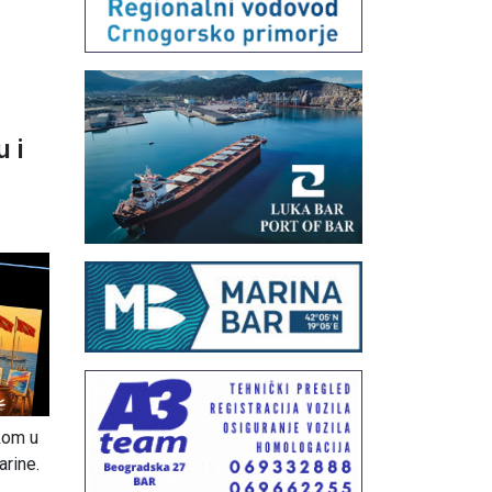
z
 i
6
tkom u
arine.