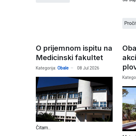
Proči
O prijemnom ispitu na
Oba
Medicinski fakultet
akc
plo
Kategorija:
Obale
08 Jul 2026
Kategor
Čitam...