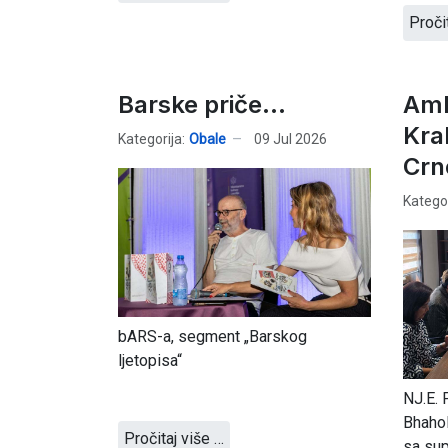
Proči
Barske priče...
Amb
Kra
Kategorija:
Obale
09 Jul 2026
Crn
Kategor
bARS-a, segment „Barskog
ljetopisa“
NJ.E.
Bhahol
Pročitaj više …
sa sup