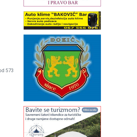
 od 573