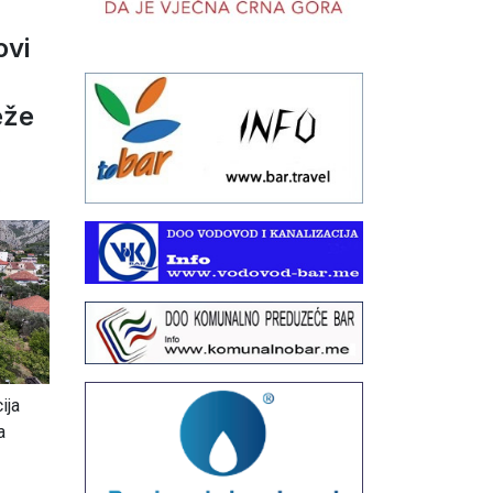
ovi
eže
6
ija
a