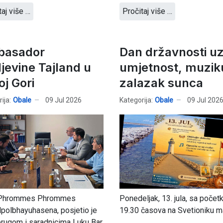
taj više …
Pročitaj više …
asador
Dan državnosti u
ljevine Tajland u
umjetnost, muziku
oj Gori
zalazak sunca
ija:
Obale
09 Jul 2026
Kategorija:
Obale
09 Jul 202
 Phrommes Phrommes
Ponedeljak, 13. jula, sa poče
polbhayuhasena, posjetio je
19.30 časova na Svetioniku m
rugom i saradnicima Luku Bar.