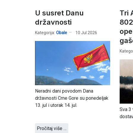
U susret Danu
Tri 
državnosti
802
ope
Kategorija:
Obale
10 Jul 2026
gaš
Kategor
Neradni dani povodom Dana
državnosti Crne Gore su ponedeljak
13. jul i utorak 14. jul.
Sva 3
dostav
Pročitaj više …