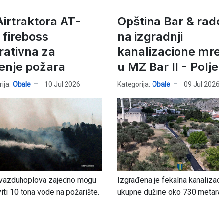
Airtraktora AT-
Opština Bar & rad
 fireboss
na izgradnji
rativna za
kanalizacione mr
enje požara
u MZ Bar II - Polje
ija:
Obale
10 Jul 2026
Kategorija:
Obale
09 Jul 202
 vazduhoplova zajedno mogu
Izgrađena je fekalna kanalizac
iti 10 tona vode na požarište.
ukupne dužine oko 730 metar