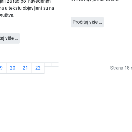
jali za rad po navedenim
a u tekstu objavljeni su na
Društva.
Pročitaj više …
taj više …
9
20
21
22
Strana 18