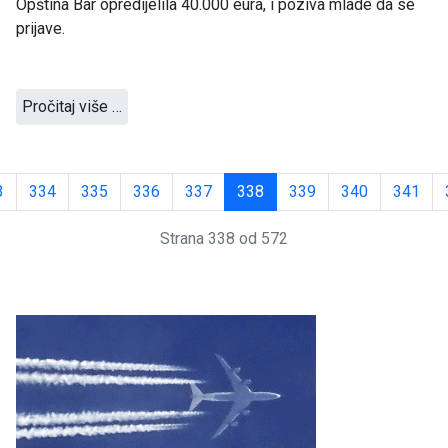
Opština Bar opredijelila 40.000 eura, i poziva mlade da se
prijave.
Pročitaj više …
3
334
335
336
337
338
339
340
341
Strana 338 od 572