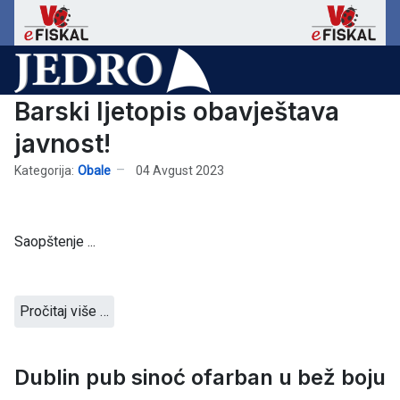
Barski ljetopis obavještava
javnost!
Kategorija:
Obale
04 Avgust 2023
Saopštenje ...
Pročitaj više …
Dublin pub sinoć ofarban u bež boju